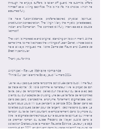
through; he enjoys, suffers, is taken off guard. He submits, offers
himself as a willing sacrifice. This is his life, his choice, which he
assumes fully.
We have fusion/distance, profane/sacred, physical /spiritual,
prostitution/consecration. The Virgin Mary, the mystic (priestesses),
Indian and Romanian. The contrast skillfully interweaves a double
lietmotif.
The work is impressive and original, standing on its own merit. At the
same time, to me it echoes the writings of Jean Genet, whose books
have always intrigued me.
Notre Dame des Fleurs
and
Querelle de
Brest
in particular.
Thank you for this.
Archipel - Revue littéraire romande
"Trinité Cul" par Valentine Bovey, jeudi 14 mars 2024
“Je ne veux pas que cette rencontre soit diluée dans l’oubli. Il me faut
sa trace écrite.” (9) Voilà comme le narrateur livre le projet de son
texte, celui de rencontres : celles d’un travailleur du sexe avec ses
clients, ou d’un adepte de cruising, une sexualité faite de rencontres
dans des parc, clandestine, anonyme, fortement stigmatisée, ceci
autant sous Louis XIV que pendant la période SIDA. Baiser dans les
toilettes publiques, baiser pour de l’argent : déclinaisons du sale. La
tension du texte tient pourtant exemplairement dans l’oxymore du
titre : le stigmate s’entrechoque sur le sous-texte spirituel qui innerve
ce premier roman du suisse Frédéric de Meyer, publié dans la
collection Grattaculs de la maison Paulette Éditrice. L’auteur y a déjà
contribué en 2021, en écrivant dans l’ouvrage collectif inaugural de
la collection, Cuisson au feu de bois, exemplifiant ainsi l’intention de
Paulette Éditrice qui vise à amplifier et transmettre des paroles, des