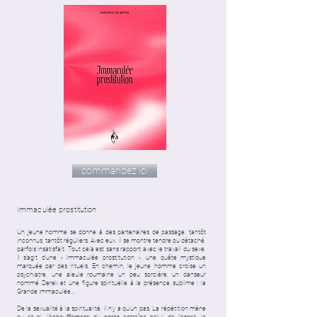
commandez ici
Immaculée prostitution
Un jeune homme se donne à des partenaires de passage, tantôt
inconnus, tantôt réguliers. Avec eux, il se montre tendre ou détaché,
parfois insatisfait. Tout cela est sans rapport avec le travail du sexe.
Il s’agit d’une « immaculée prostitution », une quête mystique
marquée par des rituels. En chemin, le jeune homme croise un
psychiatre, une aïeule roumaine un peu sorcière, un danseur
nommé Derek et une figure spirituelle à la présence sublime : la
Grande Immaculée…
De la sexualité à la spiritualité, il n’y a qu’un pas. La répétition mène