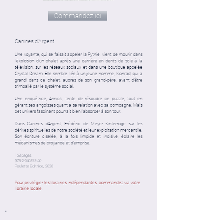
Commandez ici
Canines d'Argent
Une voyante, qui se faisait appeler la Pythie, vient de mourir dans
l’explosion d’un chalet après une carrière en dents de scie à la
télévision, sur les réseaux sociaux et dans une boutique appelée
Crystal Dream. Elle semble liée à un jeune homme, Konrad, qui a
grandi dans ce chalet, auprès de son grand-père, avant d’être
trim­ballé par le système social.
Une enquêtrice, Annick, tente de résoudre ce puzzle, tout en
gérant ses angoisses quant à sa relation avec sa compagne. Mais
cet univers fascinant pourrait bien l’absorber à son tour…
Dans Canines d’Argent, Frédéric de Meyer s’interroge sur les
dérives spirituelles de notre société et leur exploitation mercantile.
Son écriture ciselée, à la fois limpide et incisive, éclaire les
mécanismes de croyance et d’emprise.
168 pages
978-2-940575-40
-
Paulette Editrice, 2026
Pour privilégier les librairies indépendantes, commandez via votre
librairie locale.