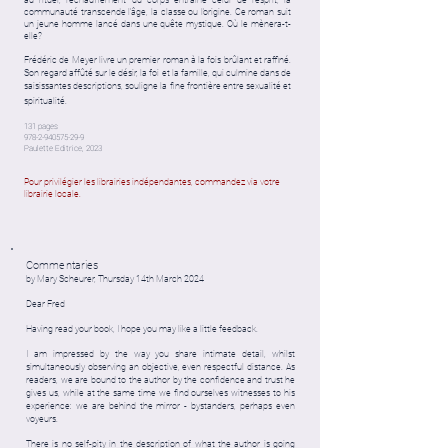
au rituel, l’échauffement du corps entraîne celui de l’esprit, la
communauté transcende l’âge, la classe ou l’origine. Ce roman suit
un jeune homme lancé dans une quête mystique. Où le mènera-t-
elle?
Frédéric de Meyer livre un premier roman à la fois brûlant et raffiné.
Son regard affûté sur le désir, la foi et la famille, qui culmine dans de
saisissantes descriptions, souligne la fine frontière entre sexualité et
spiritualité.
131 pages
978-2-940575-29-9
Paulette Editrice, 2023
Pour privilégier les librairies indépendantes, commandez via votre
librairie locale.
Commentaries
by Mary Scheurer, Thursday 14th March 2024
Dear Fred
Having read your book, I hope you may like a little feedback.
I am impressed by the way you share intimate detail, whilst
simultaneously observing an objective, even respectful distance. As
readers, we are bound to the author by the confidence and trust he
gives us, while at the same time we find ourselves witnesses to his
experience: we are behind the mirror - bystanders, perhaps even
voyeurs.
There is no self-pity in the description of what the author is going