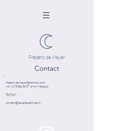
Frédéric de Meyer
Contact
frederic.de.meyer@hotmail.com
+41 (0)76 384 50 57
(sms/WhatsApp)
Édition
contact@paulette-editrice.ch